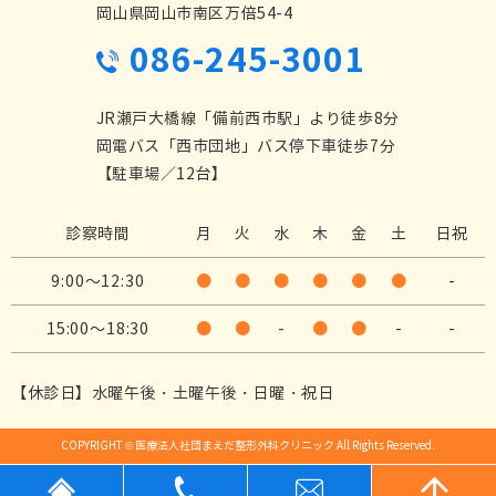
岡山県岡山市南区万倍54-4
086-245-3001
JR瀬戸大橋線「備前西市駅」より徒歩8分
岡電バス「西市団地」バス停下車徒歩7分
【駐車場／12台】
診察時間
月
火
水
木
金
土
日祝
9:00～12:30
●
●
●
●
●
●
-
15:00～18:30
●
●
-
●
●
-
-
【休診日】水曜午後・土曜午後・日曜・祝日
COPYRIGHT © 医療法人社団まえだ整形外科クリニック All Rights Reserved.